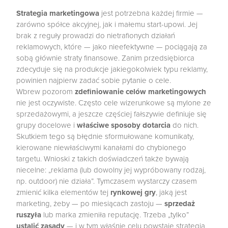
Strategia marketingowa
jest potrzebna każdej firmie —
zarówno spółce akcyjnej, jak i małemu start-upowi. Jej
brak z reguły prowadzi do nietrafionych działań
reklamowych, które — jako nieefektywne — pociągają za
sobą głównie straty finansowe. Zanim przedsiębiorca
zdecyduje się na produkcje jakiegokolwiek typu reklamy,
powinien najpierw zadać sobie pytanie o cele.
Wbrew pozorom
zdefiniowanie celów marketingowych
nie jest oczywiste. Często cele wizerunkowe są mylone ze
sprzedażowymi, a jeszcze częściej fałszywie definiuje się
grupy docelowe i
właściwe sposoby dotarcia
do nich.
Skutkiem tego są błędnie sformułowane komunikaty,
kierowane niewłaściwymi kanałami do chybionego
targetu. Wnioski z takich doświadczeń także bywają
niecelne: „reklama (lub dowolny jej wypróbowany rodzaj,
np. outdoor) nie działa”. Tymczasem wystarczy czasem
zmienić kilka elementów tej
rynkowej gry
, jaką jest
marketing, żeby — po miesiącach zastoju —
sprzedaż
ruszyła
lub marka zmieniła reputację. Trzeba „tylko”
ustalić zasady
— i w tym właśnie celu powstaje strategia