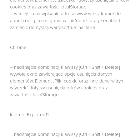
elementów. Element „ciasteczka” dotyczy usunięcia plików
cookies oraz zawartości localStorage.
– w miejscu na wpisanie adresu www wpisz komendę
about:config, a następnie w linii 'dom.storage.enabled’
zamienić domyślną wartość 'true’ na 'false’.
Chrome:
– naciśnięcie kombinacji klawiszy [Ctrl + Shift + Delete]
wywoła okno zawierające opcje usunięcia danych
elementów. Element „Pliki cookie oraz inne dane witryn i
wtyczek” dotyczy usunięcia plików cookies oraz
zawartości localStorage.
Internet Explorer 11:
– naciśnięcie kombinacji klawiszy [Ctrl + Shift + Delete]