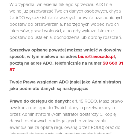
W przypadku wniesienia takiego sprzeciwu ADO nie
wolno już przetwarzać Twoich danych osobowych, chyba
że ADO wykaże istnienie ważnych prawnie uzasadnionych
podstaw do przetwarzania, nadrzędnych wobec Twoich
interesów, praw i wolności, albo gdy wykaże istnienie
podstaw do ustalenia, dochodzenia lub obrony roszczeń.
Sprzeciwy opisane powyżej możesz wnieść w dowolny
sposób, w tym mailowo na adres
biuro@avocado.pl
,
pocztą na adres ADO, telefonicznie na numer
58 660 31
87
.
Twoje Prawa względem ADO (dalej jako Administrator)
jako podmiotu danych są następujące:
Prawo do dostępu do danych:
art. 15 RODO. Masz prawo
uzyskania dostępu do Twoich danych przetwarzanych
przez Administratora (Administrator dostarczy Ci kopię
danych osobowych podlegających przetwarzaniu
ewentualnie za opłatą regulowaną przez RODO) oraz do
informacji dotyczących: celu przetwarzania; kategorii