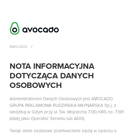
Avocado
/
NOTA INFORMACYJNA
DOTYCZĄCA DANYCH
OSOBOWYCH
Administratorem Danych Osobowych jest AVOCADO
GRUPA REKLAMOWA RUDZIŃSKA-MŁYNARSKA Sp.j. z
siedzibą w Gdyni przy ul. Św. Wojciecha 7/30, KRS no. 7391
(dalej jako Operator Serwisu lub ADO).
Twoje dane osobowe przetwarzane będą w oparciu o