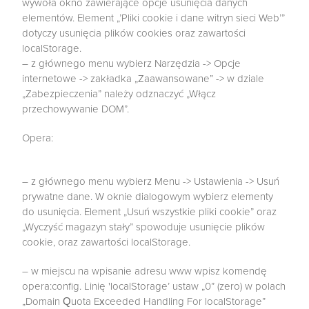
wywoła okno zawierające opcje usunięcia danych
elementów. Element „’Pliki cookie i dane witryn sieci Web’”
dotyczy usunięcia plików cookies oraz zawartości
localStorage.
– z głównego menu wybierz Narzędzia -> Opcje
internetowe -> zakładka „Zaawansowane” -> w dziale
„Zabezpieczenia” należy odznaczyć „Włącz
przechowywanie DOM”.
Opera:
– z głównego menu wybierz Menu -> Ustawienia -> Usuń
prywatne dane. W oknie dialogowym wybierz elementy
do usunięcia. Element „Usuń wszystkie pliki cookie” oraz
„Wyczyść magazyn stały” spowoduje usunięcie plików
cookie, oraz zawartości localStorage.
– w miejscu na wpisanie adresu www wpisz komendę
opera:config. Linię 'localStorage’ ustaw „0” (zero) w polach
„Domain Quota Exceeded Handling For localStorage”