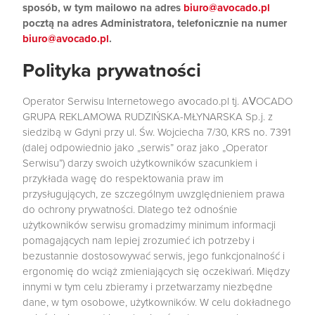
sposób, w tym mailowo na adres
biuro@avocado.pl
pocztą na adres Administratora, telefonicznie na numer
biuro@avocado.pl
.
Polityka prywatności
Operator Serwisu Internetowego avocado.pl tj. AVOCADO
GRUPA REKLAMOWA RUDZIŃSKA-MŁYNARSKA Sp.j. z
siedzibą w Gdyni przy ul. Św. Wojciecha 7/30, KRS no. 7391
(dalej odpowiednio jako „serwis” oraz jako „Operator
Serwisu”) darzy swoich użytkowników szacunkiem i
przykłada wagę do respektowania praw im
przysługujących, ze szczególnym uwzględnieniem prawa
do ochrony prywatności. Dlatego też odnośnie
użytkowników serwisu gromadzimy minimum informacji
pomagających nam lepiej zrozumieć ich potrzeby i
bezustannie dostosowywać serwis, jego funkcjonalność i
ergonomię do wciąż zmieniających się oczekiwań. Między
innymi w tym celu zbieramy i przetwarzamy niezbędne
dane, w tym osobowe, użytkowników. W celu dokładnego