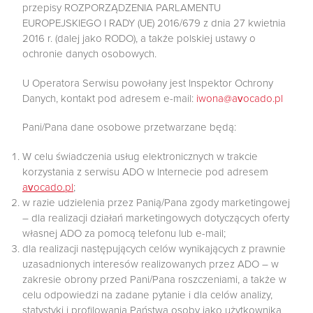
przepisy ROZPORZĄDZENIA PARLAMENTU
EUROPEJSKIEGO I RADY (UE) 2016/679 z dnia 27 kwietnia
2016 r. (dalej jako RODO), a także polskiej ustawy o
ochronie danych osobowych.
U Operatora Serwisu powołany jest Inspektor Ochrony
Danych, kontakt pod adresem e-mail:
iwona@avocado.pl
Pani/Pana dane osobowe przetwarzane będą:
W celu świadczenia usług elektronicznych w trakcie
korzystania z serwisu ADO w Internecie pod adresem
avocado.pl
;
w razie udzielenia przez Panią/Pana zgody marketingowej
– dla realizacji działań marketingowych dotyczących oferty
własnej ADO za pomocą telefonu lub e-mail;
dla realizacji następujących celów wynikających z prawnie
uzasadnionych interesów realizowanych przez ADO – w
zakresie obrony przed Pani/Pana roszczeniami, a także w
celu odpowiedzi na zadane pytanie i dla celów analizy,
statystyki i profilowania Państwa osoby jako użytkownika