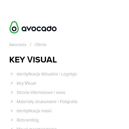
Avocado
/
Oferta
KEY VISUAL
Identyfikacja Wizualna | Logotyp
Key Visual
Strona internetowa | www
Materiały drukowane | Poligrafia
Identyfikacja marki
Rebranding